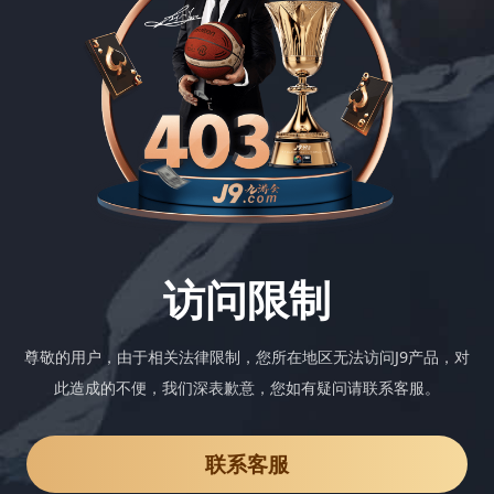
访问限制
尊敬的用户，由于相关法律限制，您所在地区无法访问J9产品，对
此造成的不便，我们深表歉意，您如有疑问请联系客服。
联系客服