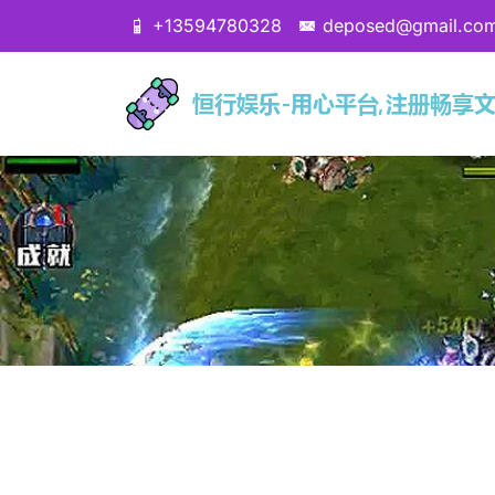
+13594780328
deposed@gmail.co