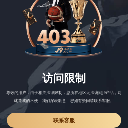
访问限制
尊敬的用户，由于相关法律限制，您所在地区无法访问J9产品，对
此造成的不便，我们深表歉意，您如有疑问请联系客服。
联系客服