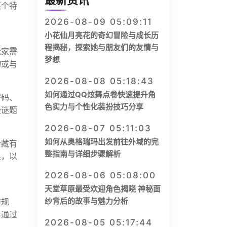
最新资讯
某个特
2026-08-09 05:09:11
小花仙月亮花的奇幻冒险与成长历
程揭秘，探索她与朋友们的友情与
玩家需
梦想
物或与
2026-08-08 05:18:43
如何通过QQ炫舞点卷快速提升角
密码、
色实力与个性化装扮技巧分享
些谜题
2026-08-07 05:11:03
如何从奥格瑞玛出发前往外域的完
会藏有
整指南与详细步骤解析
具，以
2026-08-06 05:08:00
天堂草原最受欢迎角色揭晓 神秘面
纱背后的故事与魅力分析
布规
要通过
2026-08-05 05:17:44