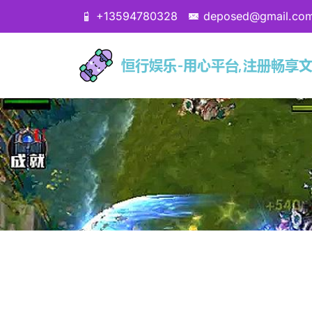
+13594780328
deposed@gmail.co