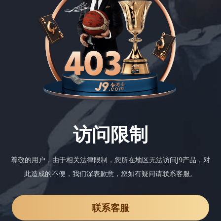
访问限制
尊敬的用户，由于相关法律限制，您所在地区无法访问J9产品，对
此造成的不便，我们深表歉意，您如有疑问请联系客服。
联系客服