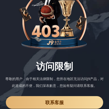
访问限制
尊敬的用户，由于相关法律限制，您所在地区无法访问J9产品，对
此造成的不便，我们深表歉意，您如有疑问请联系客服。
联系客服