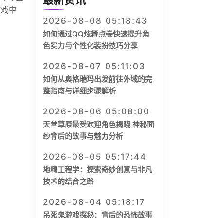
最新资讯
游戏中
2026-08-08 05:18:43
如何通过QQ炫舞点卷快速提升角
色实力与个性化装扮技巧分享
2026-08-07 05:11:03
如何从奥格瑞玛出发前往外域的完
整指南与详细步骤解析
2026-08-06 05:08:00
天堂草原最受欢迎角色揭晓 神秘面
纱背后的故事与魅力分析
2026-08-05 05:17:44
地精工程学：探索奇妙创意与非凡
技术的结合之路
2026-08-04 05:18:17
吊死鬼游戏探秘：背后的恐怖故事