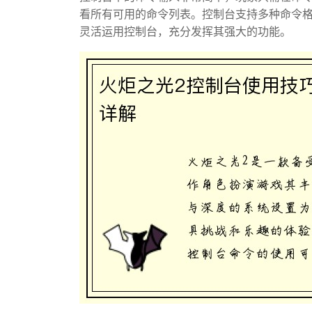
看所有可用的命令列表。控制台支持多种命令
灵活运用控制台，充分发挥其强大的功能。