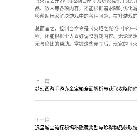
《火炬之光2》的控制台命令为玩家提供了无穷
品、敌人等各项内容，还能根据需求随时优化
够帮助玩家解决游戏中的各种问题，提升游戏
总而言之，控制台命令是《火炬之光2》中的一
程，还能根据个人喜好调整游戏内容。无论是
无与伦比的帮助。掌握这些命令后，玩家的《火
上一篇
梦幻西游手游赤金宝箱全面解析与获取攻略助
下一篇
远星城宝箱探秘揭秘隐藏奖励与珍稀物品获取