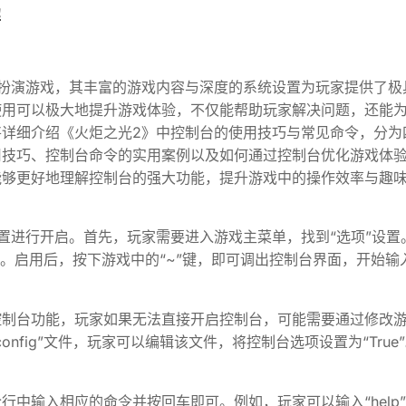
解
扮演游戏，其丰富的游戏内容与深度的系统设置为玩家提供了极
使用可以极大地提升游戏体验，不仅能帮助玩家解决问题，还能
详细介绍《火炬之光2》中控制台的使用技巧与常见命令，分为
用技巧、控制台命令的实用案例以及如何通过控制台优化游戏体
能够更好地理解控制台的强大功能，提升游戏中的操作效率与趣
置进行开启。首先，玩家需要进入游戏主菜单，找到“选项”设置
项。启用后，按下游戏中的“~”键，即可调出控制台界面，开始输
控制台功能，玩家如果无法直接开启控制台，可能需要通过修改
nfig”文件，玩家可以编辑该文件，将控制台选项设置为“True
中输入相应的命令并按回车即可。例如，玩家可以输入“help