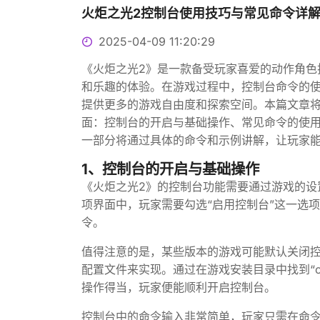
火炬之光2控制台使用技巧与常见命令详
2025-04-09 11:20:29
《火炬之光2》是一款备受玩家喜爱的动作角色
和乐趣的体验。在游戏过程中，控制台命令的
提供更多的游戏自由度和探索空间。本篇文章将
面：控制台的开启与基础操作、常见命令的使
一部分将通过具体的命令和示例讲解，让玩家
1、控制台的开启与基础操作
《火炬之光2》的控制台功能需要通过游戏的设
项界面中，玩家需要勾选“启用控制台”这一选
令。
值得注意的是，某些版本的游戏可能默认关闭
配置文件来实现。通过在游戏安装目录中找到“co
操作得当，玩家便能顺利开启控制台。
控制台中的命令输入非常简单，玩家只需在命令行