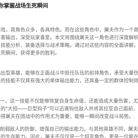
你掌握战场生死瞬间
游戏，其角色众多，各具特色。而在这些角色中，屠夫作为一个
伤害输出，深受玩家喜爱。本文将围绕屠夫这一角色进行深度解
、技能分析、装备选择与战术策略。通过对这些内容的全面讲解
生死瞬间，获得更多的胜利。
输出型英雄，能够在正面战斗中担任队伍的前排角色，承受大量
夫的技能不仅具有强大的单体输出能力，还具备一定的群体控制
之一，这一技能不仅能够恢复自身生命值，还能造成大量伤害，
的“大招——巨型钩子”可以迅速钩住敌人并将其拉至自己面前
使得屠夫在团战中的作用尤为重要，能够一瞬间改变战斗局势。
续削弱敌人的防御，增强自己的输出能力。与其他英雄不同，屠
强的生存能力。因此，屠夫不仅仅是一个坦克角色，更是一位能