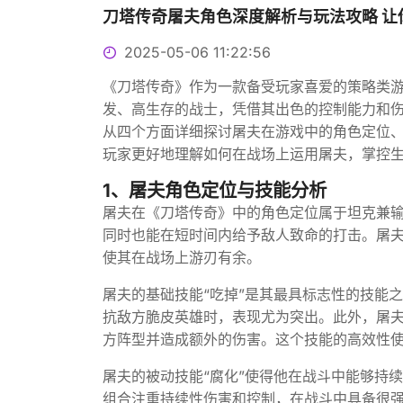
刀塔传奇屠夫角色深度解析与玩法攻略 让
2025-05-06 11:22:56
《刀塔传奇》作为一款备受玩家喜爱的策略类
发、高生存的战士，凭借其出色的控制能力和
从四个方面详细探讨屠夫在游戏中的角色定位
玩家更好地理解如何在战场上运用屠夫，掌控
1、屠夫角色定位与技能分析
屠夫在《刀塔传奇》中的角色定位属于坦克兼
同时也能在短时间内给予敌人致命的打击。屠
使其在战场上游刃有余。
屠夫的基础技能“吃掉”是其最具标志性的技能
抗敌方脆皮英雄时，表现尤为突出。此外，屠夫
方阵型并造成额外的伤害。这个技能的高效性
屠夫的被动技能“腐化”使得他在战斗中能够持
组合注重持续性伤害和控制，在战斗中具备很