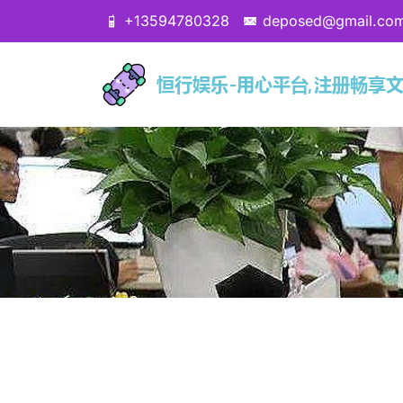
+13594780328
deposed@gmail.co